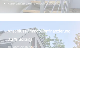
Klare Laufzeit, keine Anschlusslösung
Anschluss-/Immobilienfinanzierung
3,3 % Sollzins
10 Jahre Zinsbindung
2 % Tilgung
154,58 € / Monat
Restschuld nach 10 Jahren: 26.720 €
Geeignet für:
Immobilien mit freiem Beleihungsspielraum
Niedrige Monatsrate gewünscht
Flexibilität für spätere Strategie
Kombination mit Bausparlösung