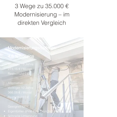
3 Wege zu 35.000 €
Modernisierung – im
direkten Vergleich
Modernisierungsdarlehen
4,8 % Sollzins
Volltilger 15 Jahre
273,15 € / Monat
Restschuld 0 €
Alternative:
Volltilger 10 Jahre
366,08 € / Monat
Restschuld 0 €
Geeignet für:
Eigentümer ohne freie Grundschuld
Schnelle Umsetzung