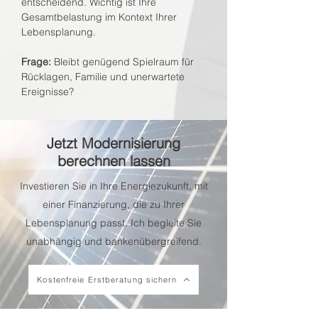
entscheidend. Wichtig ist Ihre
Gesamtbelastung im Kontext Ihrer
Lebensplanung.
Frage:
Bleibt genügend Spielraum für
Rücklagen, Familie und unerwartete
Ereignisse?
Jetzt Modernisierung
berechnen lassen
Investieren Sie in Ihre Energiezukunft, mit
einer Finanzierung, die zu Ihrer
Lebensplanung passt. Ich begleite Sie
unabhängig und bankenübergreifend.
Kostenfreie Erstberatung sichern