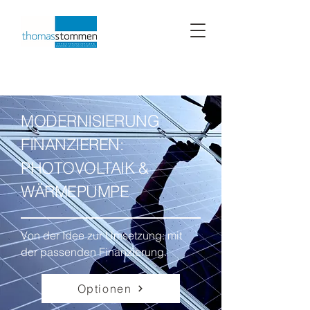
MODERNISIERUNG
FINANZIEREN:
PHOTOVOLTAIK &
WÄRMEPUMPE
Von der Idee zur Umsetzung: mit
der passenden Finanzierung.
Optionen