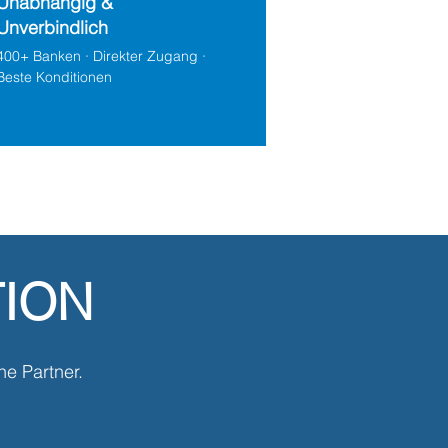
Unabhängig &
Unverbindlich
400+ Banken · Direkter Zugang ·
Beste Konditionen
TION
ne Partner.