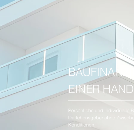
BAUFINANZ
EINER HAND
Persönliche und individuelle 
Darlehensgeber ohne Zwische
Konditionen.